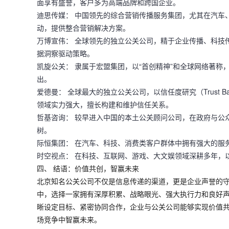
面享有盛誉，客户多为高端品牌和跨国企业。
迪思传媒：
中国领先的综合营销传播服务集团，尤其在汽车、I
动，提供整合营销解决方案。
万博宣伟：
全球领先的独立公关公司，精于企业传播、科技
据洞察驱动策略。
凯旋公关：
隶属于宏盟集团，以“首创精神”和全球网络著称
出。
爱德曼：
全球最大的独立公关公司，以信任度研究（Trust B
领域实力强大，擅长构建和维护信任关系。
哲基咨询：
较早进入中国的本土公关顾问公司，在政府与公
树。
际恒集团：
在汽车、科技、消费类客户群体中拥有强大的服
时空视点：
在科技、互联网、游戏、大文娱领域深耕多年，
四、 结语：价值共创，智赢未来
北京知名公关公司不仅是信息传递的渠道，更是企业声誉的
中，选择一家拥有深厚积累、战略眼光、强大执行力和良好
晰设定目标、紧密协同合作，企业与公关公司能够实现价值
场竞争中智赢未来。