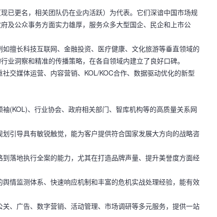
信（现已更名，相关团队仍在业内活跃）
为代表。它们深谙中国市场规
政府及公众事务方面实力雄厚，服务众多大型国企、民企和上市公
例如擅长
科技互联网、金融投资、医疗健康、文化旅游
等垂直领域的
的行业洞察和精准的传播策略，在各自领域内建立了良好口碑。
重
社交媒体运营、内容营销、KOL/KOC合作、数据驱动优化
的新型
袖(KOL)、行业协会、政府相关部门、智库机构等的高质量关系网
规划引导具有敏锐触觉，能为客户提供符合国家发展大方向的战略咨
略到落地执行全案的能力，尤其在打造品牌声量、提升美誉度方面经
的舆情监测体系、快速响应机制和丰富的危机实战处理经验，能有效
公关、广告、数字营销、活动管理、市场调研等多元服务，提供一站