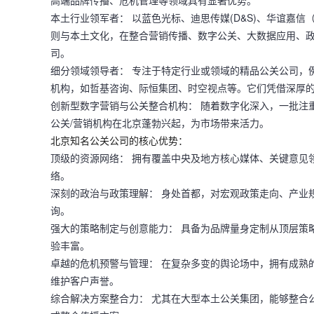
本土行业领军者：
以
蓝色光标、迪思传媒(D&S)、华谊嘉
则与本土文化，在整合营销传播、数字公关、大数据应用、
司。
细分领域领导者：
专注于特定行业或领域的精品公关公司，
机构，如
哲基咨询、际恒集团、时空视点
等。它们凭借深厚
创新型数字营销与公关整合机构：
随着数字化深入，一批注
公关/营销机构在北京蓬勃兴起，为市场带来活力。
北京知名公关公司的核心优势：
顶级的资源网络：
拥有覆盖中央及地方核心媒体、关键意见领
络。
深刻的政治与政策理解：
身处首都，对宏观政策走向、产业
询。
强大的策略制定与创意能力：
具备为品牌量身定制从顶层策
验丰富。
卓越的危机预警与管理：
在复杂多变的舆论场中，拥有成熟
维护客户声誉。
综合解决方案整合力：
尤其在大型本土公关集团，能够整合