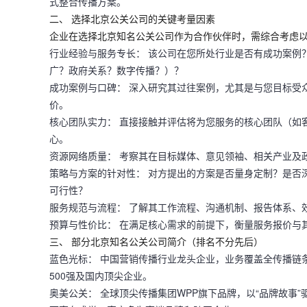
式整合传播方案。
二、 选择北京公关公司的关键考量因素
企业在选择北京知名公关公司作为合作伙伴时，需综合考虑
行业经验与服务专长：
该公司在您所处行业是否有成功案例
广？政府关系？数字传播？）？
成功案例与口碑：
深入研究其过往案例，尤其是与您目标受
价。
核心团队实力：
直接接触并评估将为您服务的核心团队（如
心。
资源网络质量：
考察其在目标媒体、意见领袖、相关产业及
策略与方案的针对性：
对方提出的方案是否量身定制？是否
可行性？
服务规范与流程：
了解其工作流程、沟通机制、报告体系、
预算与性价比：
在满足核心需求的前提下，衡量服务报价与
三、 部分北京知名公关公司简介（排名不分先后）
蓝色光标：
中国营销传播行业龙头企业，业务覆盖全传播链
500强及国内顶尖企业。
奥美公关：
全球顶尖传播集团WPP旗下品牌，以“品牌故事