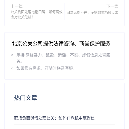
上一篇
下一篇
公关负面处理电话口碑：如何高效
网暴无处不在，专家教你巧妙反击
应对公关危机？
北京公关公司提供法律咨询、商誉保护服务
承接 网络暴力、诋毁、造谣、不实、虚假信息处置服
务。
如果您有需求，可随时联系客服。
热门文章
职场负面舆情处理公关：如何在危机中赢得信